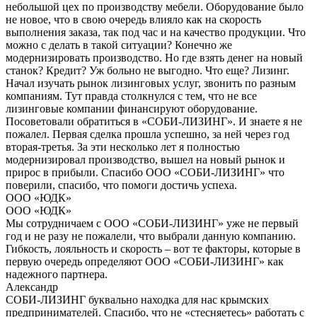
небольшой цех по производству мебели. Оборудование было
не новое, что в свою очередь влияло как на скорость
выполнения заказа, так под час и на качество продукции. Что
можно с делать в такой ситуации? Конечно же
модернизировать производство. Но где взять денег на новый
станок? Кредит? Уж больно не выгодно. Что еще? Лизинг.
Начал изучать рынок лизинговых услуг, звонить по разным
компаниям. Тут правда столкнулся с тем, что не все
лизинговые компании финансируют оборудование.
Посоветовали обратиться в «СОБИ-ЛИЗИНГ». И знаете я не
пожалел. Первая сделка прошла успешно, за ней через год
вторая-третья. За эти несколько лет я полностью
модернизировал производство, вышел на новый рынок и
прирос в прибыли. Спасибо ООО «СОБИ-ЛИЗИНГ» что
поверили, спасибо, что помоги достичь успеха.
ООО «ЮДК»
ООО «ЮДК»
Мы сотрудничаем с ООО «СОБИ-ЛИЗИНГ» уже не первый
год и не разу не пожалели, что выбрали данную компанию.
Гибкость, лояльность и скорость – вот те факторы, которые в
первую очередь определяют ООО «СОБИ-ЛИЗИНГ» как
надежного партнера.
Александр
СОБИ-ЛИЗИНГ буквально находка для нас крымских
предпринимателей. Спасибо, что не «стесняетесь» работать с