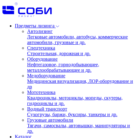
Предметы лизинга
Автолизинг
Легковые автомобили, автобусы, коммерческие
автомобили, грузовые и др.
Спецтехника
Строительная, дорожная и др.
Оборудование
Нефтегазовое, горнодобывающее,
металлообрабатывающее и др.
Медоборудование
Медицинская визуализация, ЛОР-оборудование и
др
Мототехника
Квадроциклы, мотоциклы, мопеды, скутеры,
гидроциклы и др.
Водный транспорт
Сухогрузы, баржи, буксиры, танкеры и др.
Грузовые автомобили
Тягачи, самосвалы, автовышки, манипуляторы и
др.
Каталог