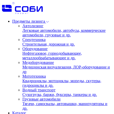
Предметы лизинга
Автолизинг
Легковые автомобили, автобусы, коммерческие
автомобили, грузовые и др.
Спецтехника
Строительная, дорожная и др.
Оборудование
Нефтегазовое, горнодобывающее,
металлообрабатывающее и др.
Медоборудование
Медицинская визуализация, ЛОР-оборудование и
др
Мототехника
Квадроциклы, мотоциклы, мопеды, скутеры,
гидроциклы и др.
Водный транспорт
Сухогрузы, баржи, буксиры, танкеры и др.
Грузовые автомобили
Тягачи, самосвалы, автовышки, манипуляторы и
др.
Каталог