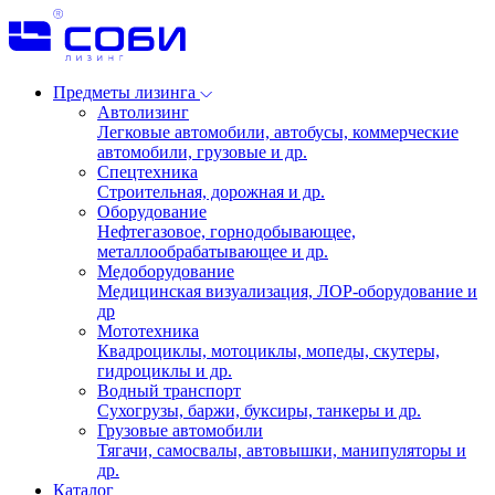
Предметы лизинга
Автолизинг
Легковые автомобили, автобусы, коммерческие
автомобили, грузовые и др.
Спецтехника
Строительная, дорожная и др.
Оборудование
Нефтегазовое, горнодобывающее,
металлообрабатывающее и др.
Медоборудование
Медицинская визуализация, ЛОР-оборудование и
др
Мототехника
Квадроциклы, мотоциклы, мопеды, скутеры,
гидроциклы и др.
Водный транспорт
Сухогрузы, баржи, буксиры, танкеры и др.
Грузовые автомобили
Тягачи, самосвалы, автовышки, манипуляторы и
др.
Каталог