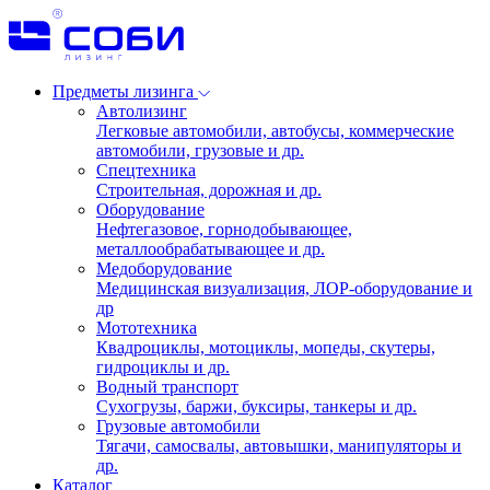
Предметы лизинга
Автолизинг
Легковые автомобили, автобусы, коммерческие
автомобили, грузовые и др.
Спецтехника
Строительная, дорожная и др.
Оборудование
Нефтегазовое, горнодобывающее,
металлообрабатывающее и др.
Медоборудование
Медицинская визуализация, ЛОР-оборудование и
др
Мототехника
Квадроциклы, мотоциклы, мопеды, скутеры,
гидроциклы и др.
Водный транспорт
Сухогрузы, баржи, буксиры, танкеры и др.
Грузовые автомобили
Тягачи, самосвалы, автовышки, манипуляторы и
др.
Каталог