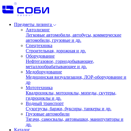
Предметы лизинга
Автолизинг
Легковые автомобили, автобусы, коммерческие
автомобили, грузовые и др.
Спецтехника
Строительная, дорожная и др.
Оборудование
Нефтегазовое, горнодобывающее,
металлообрабатывающее и др.
Медоборудование
Медицинская визуализация, ЛОР-оборудование и
др
Мототехника
Квадроциклы, мотоциклы, мопеды, скутеры,
гидроциклы и др.
Водный транспорт
Сухогрузы, баржи, буксиры, танкеры и др.
Грузовые автомобили
Тягачи, самосвалы, автовышки, манипуляторы и
др.
Каталог