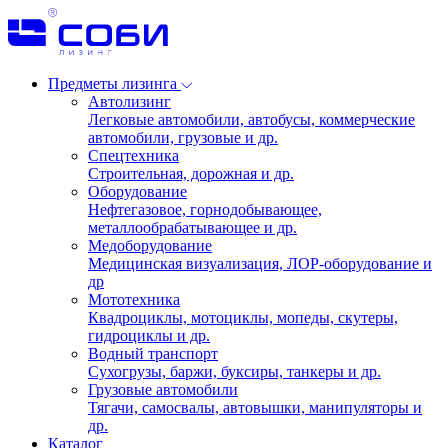
Предметы лизинга
Автолизинг
Легковые автомобили, автобусы, коммерческие
автомобили, грузовые и др.
Спецтехника
Строительная, дорожная и др.
Оборудование
Нефтегазовое, горнодобывающее,
металлообрабатывающее и др.
Медоборудование
Медицинская визуализация, ЛОР-оборудование и
др
Мототехника
Квадроциклы, мотоциклы, мопеды, скутеры,
гидроциклы и др.
Водный транспорт
Сухогрузы, баржи, буксиры, танкеры и др.
Грузовые автомобили
Тягачи, самосвалы, автовышки, манипуляторы и
др.
Каталог