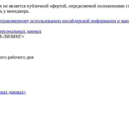
 не является публичной офертой, определяемой положениями ст
ь у менеджера.
авомерному использованию инсайдерской информации и мани
ерсональных данных
БИ-ЛИЗИНГ»
ного рабочего дня
ьных данных»