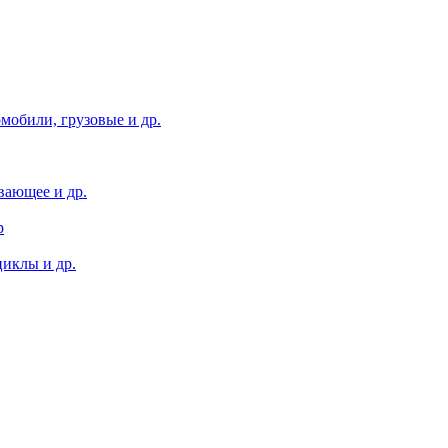
мобили, грузовые и др.
вающее и др.
р
иклы и др.