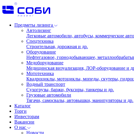
Предметы лизинга
Автолизинг
Легковые автомобили, автобусы, коммерческие авто
Спецтехника
Строительная, дорожная и др.
Оборудование
Нефтегазовое, горнодобывающее, металлообрабаты
Медоборудование
Медицинская визуализация, ЛОР-оборудование и д
Мототехника
Квадроциклы, мотоциклы, мопеды, скутеры, гидроц
Водный транспорт
Сухогрузы, баржи, буксиры, танкеры и др.
Грузовые автомобили
Тягачи, самосвалы, автовышки, манипуляторы и др.
Каталог
Торги
Инвесторам
Вакансии
О нас
Новости