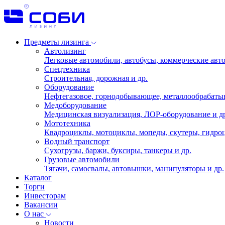
Предметы лизинга
Автолизинг
Легковые автомобили, автобусы, коммерческие авто
Спецтехника
Строительная, дорожная и др.
Оборудование
Нефтегазовое, горнодобывающее, металлообрабаты
Медоборудование
Медицинская визуализация, ЛОР-оборудование и д
Мототехника
Квадроциклы, мотоциклы, мопеды, скутеры, гидроц
Водный транспорт
Сухогрузы, баржи, буксиры, танкеры и др.
Грузовые автомобили
Тягачи, самосвалы, автовышки, манипуляторы и др.
Каталог
Торги
Инвесторам
Вакансии
О нас
Новости