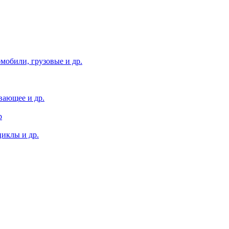
мобили, грузовые и др.
вающее и др.
р
иклы и др.