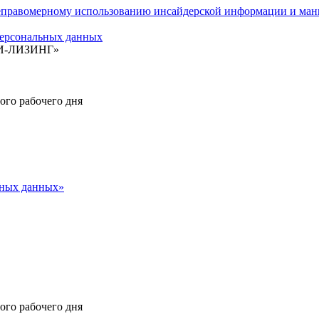
авомерному использованию инсайдерской информации и мани
ерсональных данных
БИ-ЛИЗИНГ»
ного рабочего дня
ьных данных»
ного рабочего дня