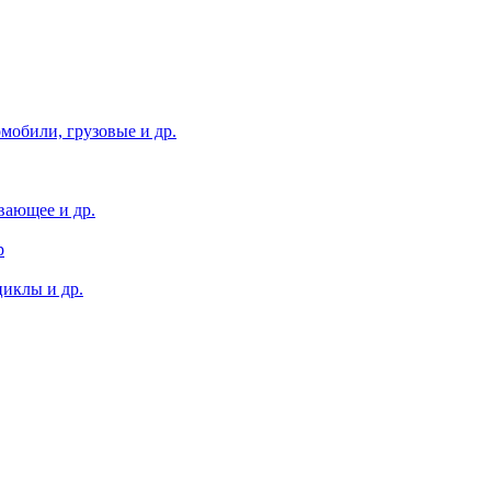
мобили, грузовые и др.
вающее и др.
р
иклы и др.