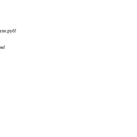
лн.руб!
ом!