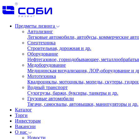
Предметы лизинга
Автолизинг
Легковые автомобили, автобусы, коммерческие авто
Спецтехника
Строительная, дорожная и др.
Оборудование
Нефтегазовое, горнодобывающее, металлообрабаты
Медоборудование
Медицинская визуализация, ЛОР-оборудование и д
Мототехника
Квадроциклы, мотоциклы, мопеды, скутеры, гидроц
Водный транспорт
Сухогрузы, баржи, буксиры, танкеры и др.
Грузовые автомобили
Тягачи, самосвалы, автовышки, манипуляторы и др.
Каталог
Торги
Инвесторам
Вакансии
О нас
Новости