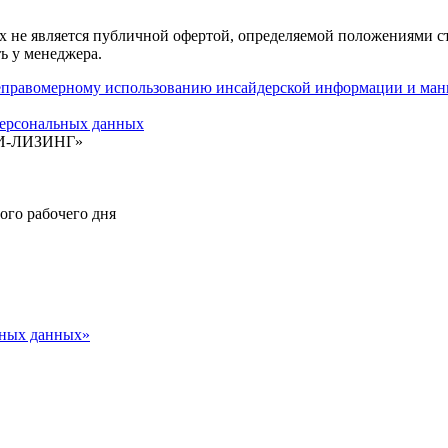
 не является публичной офертой, определяемой положениями ст
ь у менеджера.
авомерному использованию инсайдерской информации и мани
ерсональных данных
БИ-ЛИЗИНГ»
ного рабочего дня
ьных данных»