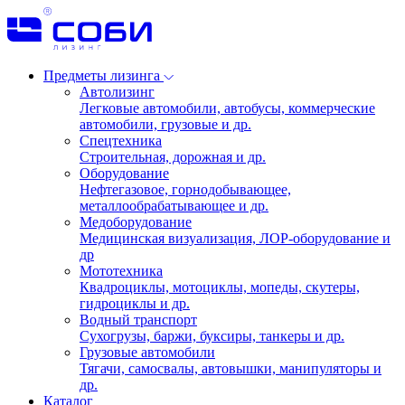
Предметы лизинга
Автолизинг
Легковые автомобили, автобусы, коммерческие
автомобили, грузовые и др.
Спецтехника
Строительная, дорожная и др.
Оборудование
Нефтегазовое, горнодобывающее,
металлообрабатывающее и др.
Медоборудование
Медицинская визуализация, ЛОР-оборудование и
др
Мототехника
Квадроциклы, мотоциклы, мопеды, скутеры,
гидроциклы и др.
Водный транспорт
Сухогрузы, баржи, буксиры, танкеры и др.
Грузовые автомобили
Тягачи, самосвалы, автовышки, манипуляторы и
др.
Каталог