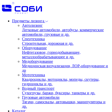
Предметы лизинга
Автолизинг
Легковые автомобили, автобусы, коммерческие
автомобили, грузовые и др.
Спецтехника
Строительная, дорожная и др.
Оборудование
Нефтегазовое, горнодобывающее,
металлообрабатывающее и др.
Медоборудование
Медицинская визуализация, ЛОР-оборудование и
др
Мототехника
Квадроциклы, мотоциклы, мопеды, скутеры,
гидроциклы и др.
Водный транспорт
Сухогрузы, баржи, буксиры, танкеры и др.
Грузовые автомобили
Тягачи, самосвалы, автовышки, манипуляторы и
др.
Каталог