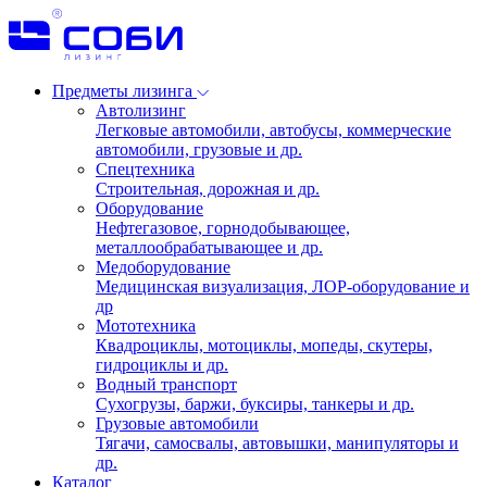
Предметы лизинга
Автолизинг
Легковые автомобили, автобусы, коммерческие
автомобили, грузовые и др.
Спецтехника
Строительная, дорожная и др.
Оборудование
Нефтегазовое, горнодобывающее,
металлообрабатывающее и др.
Медоборудование
Медицинская визуализация, ЛОР-оборудование и
др
Мототехника
Квадроциклы, мотоциклы, мопеды, скутеры,
гидроциклы и др.
Водный транспорт
Сухогрузы, баржи, буксиры, танкеры и др.
Грузовые автомобили
Тягачи, самосвалы, автовышки, манипуляторы и
др.
Каталог