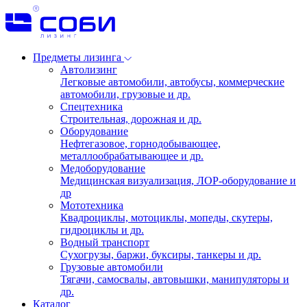
Предметы лизинга
Автолизинг
Легковые автомобили, автобусы, коммерческие
автомобили, грузовые и др.
Спецтехника
Строительная, дорожная и др.
Оборудование
Нефтегазовое, горнодобывающее,
металлообрабатывающее и др.
Медоборудование
Медицинская визуализация, ЛОР-оборудование и
др
Мототехника
Квадроциклы, мотоциклы, мопеды, скутеры,
гидроциклы и др.
Водный транспорт
Сухогрузы, баржи, буксиры, танкеры и др.
Грузовые автомобили
Тягачи, самосвалы, автовышки, манипуляторы и
др.
Каталог