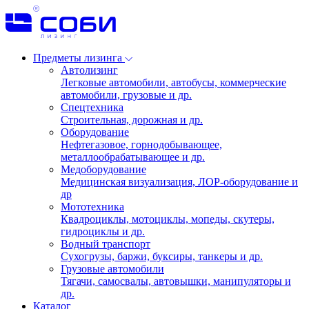
Предметы лизинга
Автолизинг
Легковые автомобили, автобусы, коммерческие
автомобили, грузовые и др.
Спецтехника
Строительная, дорожная и др.
Оборудование
Нефтегазовое, горнодобывающее,
металлообрабатывающее и др.
Медоборудование
Медицинская визуализация, ЛОР-оборудование и
др
Мототехника
Квадроциклы, мотоциклы, мопеды, скутеры,
гидроциклы и др.
Водный транспорт
Сухогрузы, баржи, буксиры, танкеры и др.
Грузовые автомобили
Тягачи, самосвалы, автовышки, манипуляторы и
др.
Каталог