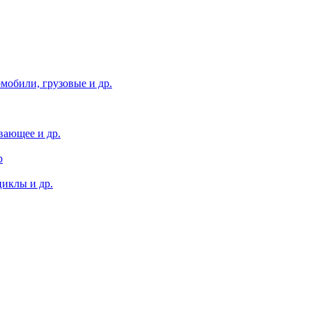
мобили, грузовые и др.
вающее и др.
р
иклы и др.