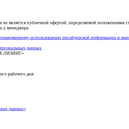
 не является публичной офертой, определяемой положениями ст
ь у менеджера.
авомерному использованию инсайдерской информации и мани
ерсональных данных
БИ-ЛИЗИНГ»
ного рабочего дня
ьных данных»