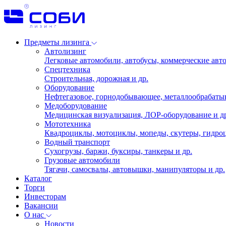
Предметы лизинга
Автолизинг
Легковые автомобили, автобусы, коммерческие авто
Спецтехника
Строительная, дорожная и др.
Оборудование
Нефтегазовое, горнодобывающее, металлообрабаты
Медоборудование
Медицинская визуализация, ЛОР-оборудование и д
Мототехника
Квадроциклы, мотоциклы, мопеды, скутеры, гидроц
Водный транспорт
Сухогрузы, баржи, буксиры, танкеры и др.
Грузовые автомобили
Тягачи, самосвалы, автовышки, манипуляторы и др.
Каталог
Торги
Инвесторам
Вакансии
О нас
Новости